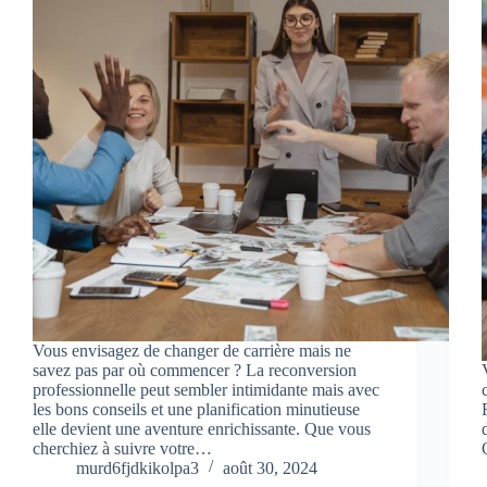
Vous envisagez de changer de carrière mais ne
savez pas par où commencer ? La reconversion
professionnelle peut sembler intimidante mais avec
les bons conseils et une planification minutieuse
elle devient une aventure enrichissante. Que vous
cherchiez à suivre votre…
murd6fjdkikolpa3
août 30, 2024