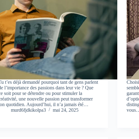
Tu t’es déjà demandé pourquoi tant de gens parlent
Choisi
de l’importance des passions dans leur vie ? Que
semble
ce soit pour se détendre ou pour stimuler la
garant
créativité, une nouvelle passion peut transformer
d’opti
ton quotidien. Aujourd’hui, il n’a jamais été…
distin
murd6fjdkikolpa3
mai 24, 2025
vous