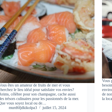
Vous p
Vous êtes un amateur de fruits de mer et vous
besoin
cherchez le lieu idéal pour satisfaire vos envies?
enviro
Reims, célèbre pour son champagne, cache aussi
de nom
des trésors culinaires pour les passionnés de la mer.
la loc
Que vous soyez local ou de…
murd6fjdkikolpa3
juillet 15, 2024