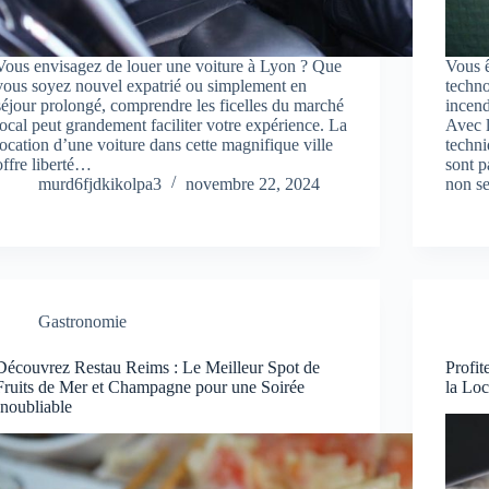
Vous envisagez de louer une voiture à Lyon ? Que
Vous 
vous soyez nouvel expatrié ou simplement en
techno
séjour prolongé, comprendre les ficelles du marché
incend
local peut grandement faciliter votre expérience. La
Avec 
location d’une voiture dans cette magnifique ville
techni
offre liberté…
sont p
murd6fjdkikolpa3
novembre 22, 2024
non s
Gastronomie
Découvrez Restau Reims : Le Meilleur Spot de
Profit
Fruits de Mer et Champagne pour une Soirée
la Loc
Inoubliable